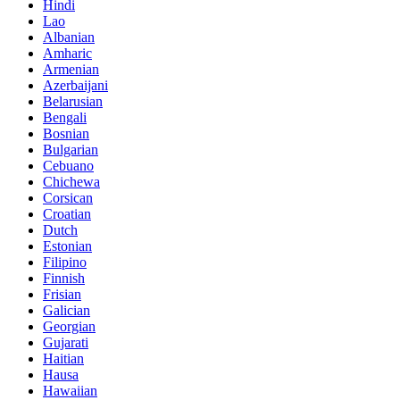
Hindi
Lao
Albanian
Amharic
Armenian
Azerbaijani
Belarusian
Bengali
Bosnian
Bulgarian
Cebuano
Chichewa
Corsican
Croatian
Dutch
Estonian
Filipino
Finnish
Frisian
Galician
Georgian
Gujarati
Haitian
Hausa
Hawaiian