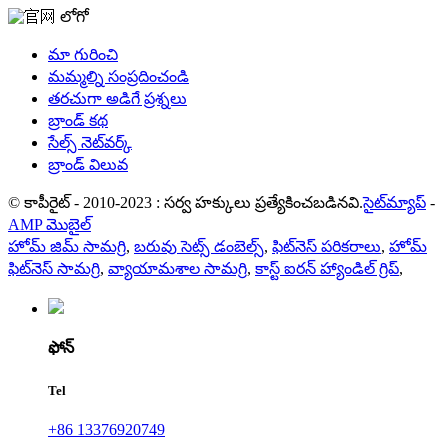
మా గురించి
మమ్మల్ని సంప్రదించండి
తరచుగా అడిగే ప్రశ్నలు
బ్రాండ్ కథ
సేల్స్ నెట్‌వర్క్
బ్రాండ్ విలువ
© కాపీరైట్ - 2010-2023 : సర్వ హక్కులు ప్రత్యేకించబడినవి.
సైట్‌మ్యాప్
-
AMP మొబైల్
హోమ్ జిమ్ సామగ్రి
,
బరువు సెట్స్ డంబెల్స్
,
ఫిట్‌నెస్ పరికరాలు
,
హోమ్
ఫిట్‌నెస్ సామగ్రి
,
వ్యాయామశాల సామగ్రి
,
కాస్ట్ ఐరన్ హ్యాండిల్ గ్రిప్
,
ఫోన్
Tel
+86 13376920749