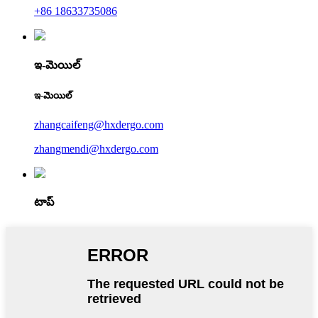
+86 18633735086
ఇ-మెయిల్
ఇ-మెయిల్
zhangcaifeng@hxdergo.com
zhangmendi@hxdergo.com
టాప్