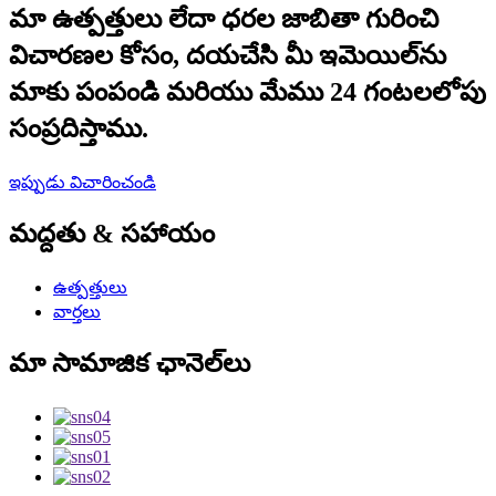
మా ఉత్పత్తులు లేదా ధరల జాబితా గురించి
విచారణల కోసం, దయచేసి మీ ఇమెయిల్‌ను
మాకు పంపండి మరియు మేము 24 గంటలలోపు
సంప్రదిస్తాము.
ఇప్పుడు విచారించండి
మద్దతు & సహాయం
ఉత్పత్తులు
వార్తలు
మా సామాజిక ఛానెల్‌లు