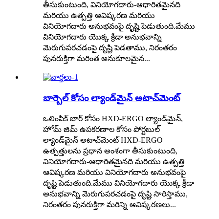
తీసుకుంటుంది, వినియోగదారు-ఆధారితమైనది
మరియు ఉత్పత్తి ఆవిష్కరణ మరియు
వినియోగదారు అనుభవంపై దృష్టి పెడుతుంది.మేము
వినియోగదారు యొక్క క్రీడా అనుభవాన్ని
మెరుగుపరచడంపై దృష్టి పెడతాము, నిరంతరం
పునరుక్తిగా మరింత అనుకూలమైన...
బార్బెల్ కోసం ల్యాండ్‌మైన్ అటాచ్‌మెంట్
ఒలింపిక్ బార్ కోసం HXD-ERGO ల్యాండ్‌మైన్,
హోమ్ జిమ్ ఉపకరణాల కోసం పోర్టబుల్
ల్యాండ్‌మైన్ అటాచ్‌మెంట్ HXD-ERGO
ఉత్పత్తులను ప్రధాన అంశంగా తీసుకుంటుంది,
వినియోగదారు-ఆధారితమైనది మరియు ఉత్పత్తి
ఆవిష్కరణ మరియు వినియోగదారు అనుభవంపై
దృష్టి పెడుతుంది.మేము వినియోగదారు యొక్క క్రీడా
అనుభవాన్ని మెరుగుపరచడంపై దృష్టి సారిస్తాము,
నిరంతరం పునరుక్తిగా మరిన్ని ఆవిష్కరణలు...