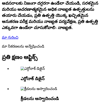
అవసరాలకు నిజంగా దగ్గరగా ఉండేలా చేయండి, సరళమైన
మరియు ఆచరణాత్మకమైన అధిక-నాణ్యత ఉత్పత్తులను
తయారు చేయడం, ప్రతి ఉత్పత్తి యొక్క ఖచ్చితమైన
అనుకరణ పరీక్ష మరియు నాణ్యత పర్యవేక్షణ, ప్రతి ఉత్పత్తి
ఎక్కువగా ఉండేలా చూసుకోవాలి- నాణ్యత.
మా గురించి
మా సేకరణలను అన్వేషించండి
ప్రతి క్షణం ఆప్టిక్స్
ఎర్గోనాక్ డిజైన్
క్రీడలను ఆస్వాదించండి